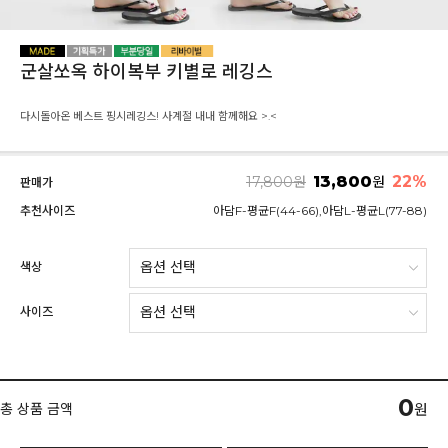
군살쏘옥 하이복부 키별로 레깅스
다시돌아온 베스트 핑시레깅스! 사계절 내내 함께해요 >.<
13,800
22
%
17,800
원
원
판매가
추천사이즈
아담F-평균F(44-66),아담L-평균L(77-88)
색상
사이즈
0
총 상품 금액
원