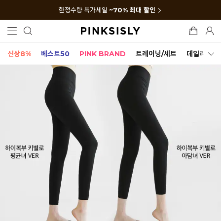
한정수량 특가세일
~70% 최대 할인
신상8%
베스트50
PINK BRAND
트레이닝/세트
데일리세트