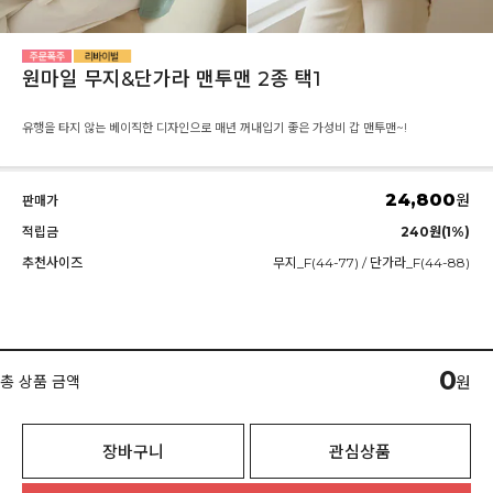
원마일 무지&단가라 맨투맨 2종 택1
유행을 타지 않는 베이직한 디자인으로 매년 꺼내입기 좋은 가성비 갑 맨투맨~!
24,800
원
판매가
적립금
240원(1%)
추천사이즈
무지_F(44-77) / 단가라_F(44-88)
0
총 상품 금액
원
장바구니
관심상품