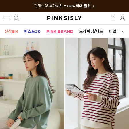
한정수량 특가세일
~70% 최대 할인
신상8%
베스트50
PINK BRAND
트레이닝/세트
데일리세트