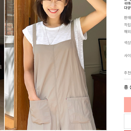
귀여
다양
판매
적립
해외
색상
사이
추천
총 