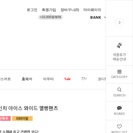
로그인
회원가입
장바구니(
0
)
마이페이지
배송조회
+10,000원혜택
BANK
KR
여름휴가
배송안내
CATEGORY
/스커트
홈웨어
아우터
Sale
77+
코디템
오늘발
SEARCH
인치 아이스 와이드 멜빵팬츠
BOARD
한 소재와 쉽고 간편한 코디!
WISH LIST