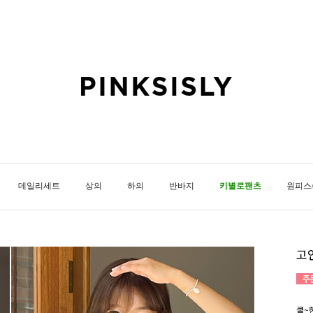
데일리세트
상의
하의
반바지
키별로팬츠
원피스
고
쿨~