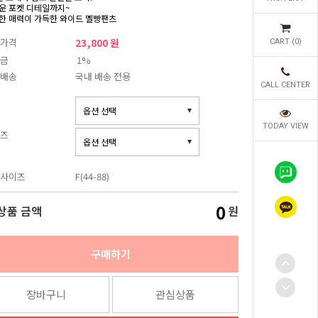
운 포켓 디테일까지~
한 매력이 가득한 와이드 멜빵팬츠
가격
23,800 원
CART (
0
)
금
1%
배송
국내 배송 전용
CALL CENTER
TODAY VIEW
즈
사이즈
F(44-88)
0
상품 금액
원
구매하기
장바구니
관심상품