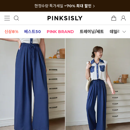
한정수량 특가세일
~70% 최대 할인
신상8%
베스트50
PINK BRAND
트레이닝/세트
데일리세트