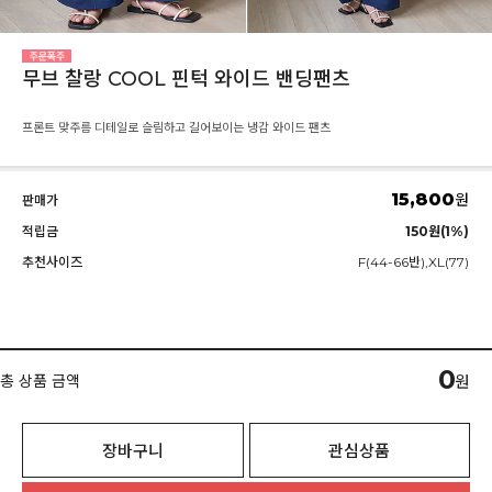
무브 찰랑 COOL 핀턱 와이드 밴딩팬츠
프론트 맞주름 디테일로 슬림하고 길어보이는 냉감 와이드 팬츠
15,800
원
판매가
적립금
150원(1%)
추천사이즈
F(44-66반),XL(77)
0
총 상품 금액
원
장바구니
관심상품