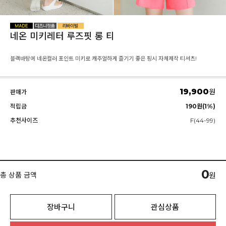
네온 미키레터 루즈핏 롱 티
블랙바탕에 네온컬러 포인트 미키로 캐주얼하게 즐기기 좋은 핑시 자체제작 티셔츠!
19,900
원
판매가
적립금
190원(1%)
추천사이즈
F(44-99)
0
총 상품 금액
원
장바구니
관심상품