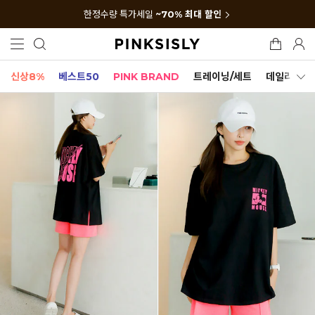
한정수량 특가세일
~70% 최대 할인
신상8%
베스트50
PINK BRAND
트레이닝/세트
데일리세트