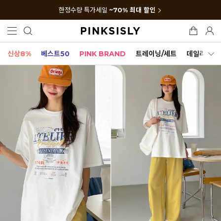
한정수량 특가세일
~70% 최대 할인
신상8%
베스트50
PINK BRAND
트레이닝/세트
데일리세트