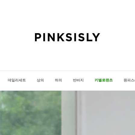
데일리세트
상의
하의
반바지
키별로팬츠
원피스