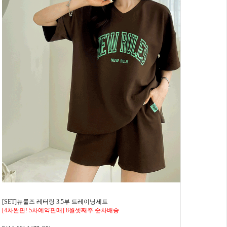
[SET]뉴룰즈 레터링 3.5부 트레이닝세트
[4차완판! 5차예약판매] 8월셋째주 순차배송