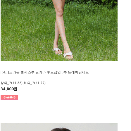
[SET]크라운 쿨시스루 단가라 후드집업 3부 트레이닝세트
상의_F(44-88),하의_F(44-77)
34,800원