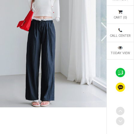
CART (
0
)
CALL CENTER
TODAY VIEW