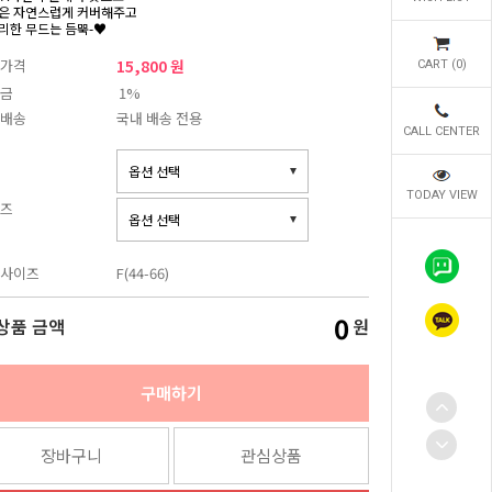
은 자연스럽게 커버해주고
리한 무드는 듬뿍-♥
가격
15,800 원
CART (
0
)
금
1%
배송
국내 배송 전용
CALL CENTER
TODAY VIEW
즈
사이즈
F(44-66)
0
상품 금액
원
구매하기
장바구니
관심상품