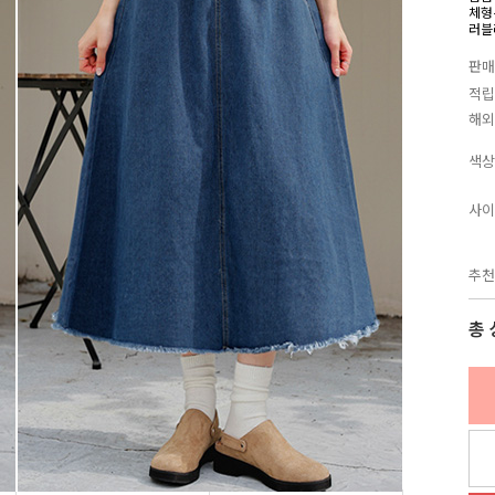
체형
러블
판매
적립
해외
색상
사이
추천
총 