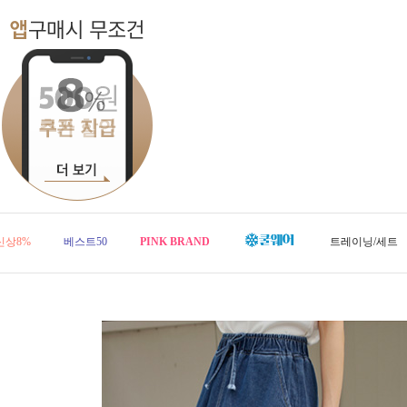
신상8%
베스트50
PINK BRAND
트레이닝/세트