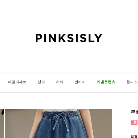
데일리세트
상의
하의
반바지
키별로팬츠
원피스
로
점점