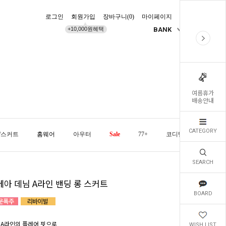
로그인
회원가입
장바구니(
0
)
마이페이지
배송조회
+10,000원혜택
BANK
KR
여름휴가
배송안내
CATEGORY
/스커트
홈웨어
아우터
Sale
77+
코디템
오늘발
SEARCH
베아 데님 A라인 밴딩 롱 스커트
BOARD
 A라인의 플레어 핏으로
WISH LIST