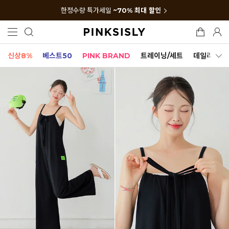
한정수량 특가세일
~70% 최대 할인
신상8%
베스트50
PINK BRAND
트레이닝/세트
데일리세트