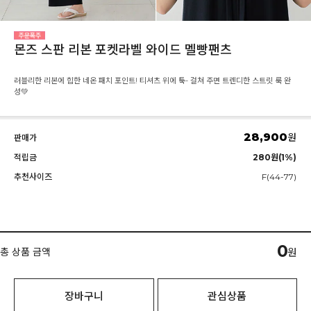
몬즈 스판 리본 포켓라벨 와이드 멜빵팬츠
러블리한 리본에 힙한 네온 패치 포인트! 티셔츠 위에 툭- 걸쳐 주면 트렌디한 스트릿 룩 완
성💚
28,900
원
판매가
적립금
280원(1%)
추천사이즈
F(44-77)
0
총 상품 금액
원
장바구니
관심상품