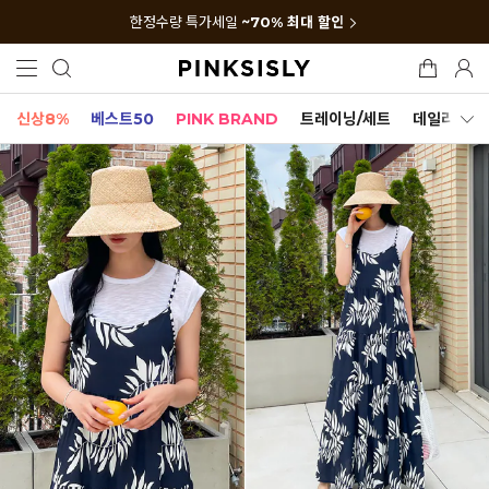
한정수량 특가세일
~70% 최대 할인
신상8%
베스트50
PINK BRAND
트레이닝/세트
데일리세트