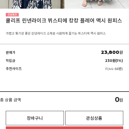
쿨리프 린넨라이크 뷔스티에 캉캉 플레어 맥시 원피스
가볍고 통기성 좋은 린넨라이크 소재로 시원하게 즐기는 뷔스티에 맥시 원피스
23,800
원
판매가
적립금
230원(1%)
추천사이즈
F(44-66반)
0
총 상품 금액
원
장바구니
관심상품