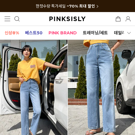
한정수량 특가세일
~70% 최대 할인
신상8%
베스트50
PINK BRAND
트레이닝/세트
데일리세트