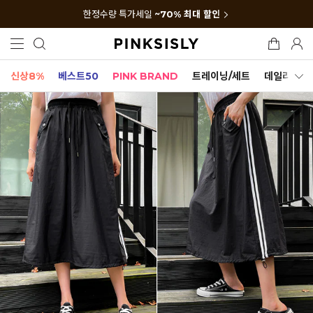
한정수량 특가세일
~70% 최대 할인
신상8%
베스트50
PINK BRAND
트레이닝/세트
데일리세트