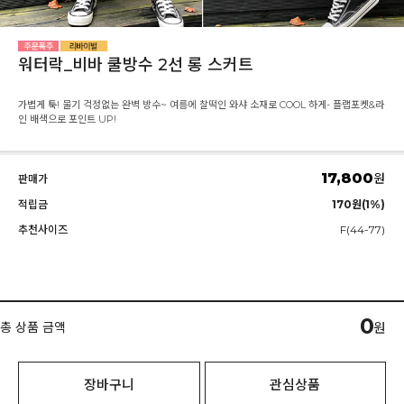
워터락_비바 쿨방수 2선 롱 스커트
가볍게 툭! 물기 걱정없는 완벽 방수~ 여름에 찰떡인 와샤 소재로 COOL 하게- 플랩포켓&라
인 배색으로 포인트 UP!
17,800
원
판매가
적립금
170원(1%)
추천사이즈
F(44-77)
0
총 상품 금액
원
장바구니
관심상품