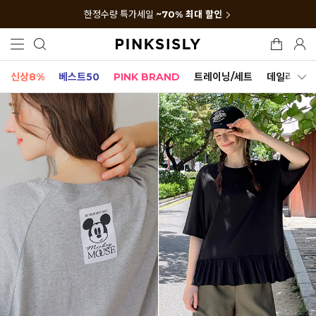
한정수량 특가세일
~70% 최대 할인
신상8%
베스트50
PINK BRAND
트레이닝/세트
데일리세트