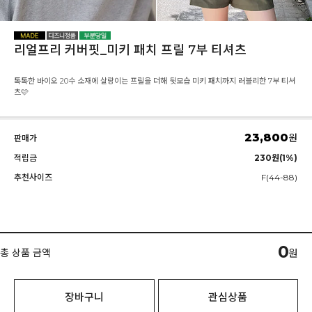
리얼프리 커버핏_미키 패치 프릴 7부 티셔츠
톡톡한 바이오 20수 소재에 살랑이는 프릴을 더해 뒷모습 미키 패치까지 러블리한 7부 티셔
츠🩷
23,800
원
판매가
적립금
230원(1%)
추천사이즈
F(44-88)
0
총 상품 금액
원
장바구니
관심상품