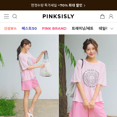
한정수량 특가세일
~70% 최대 할인
신상8%
베스트50
PINK BRAND
트레이닝/세트
데일리세트