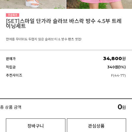
[SET]스마일 단가라 슬라브 바스락 방수 4.5부 트레
이닝세트
한여름 무더위도 두렵지 않은 슬라브 티 & 방수 팬츠 셋업!
34,800
원
판매가
적립금
340원(1%)
추천사이즈
F(44-77)
0
총 상품 금액
원
장바구니
관심상품