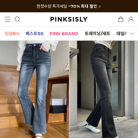
한정수량 특가세일
~70% 최대 할인
신상8%
베스트50
PINK BRAND
트레이닝/세트
데일리세트