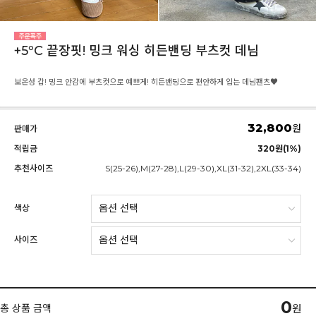
+5ºC 끝장핏! 밍크 워싱 히든밴딩 부츠컷 데님
보온성 갑! 밍크 안감에 부츠컷으로 예쁘게! 히든밴딩으로 편안하게 입는 데님팬츠♥
32,800
원
판매가
적립금
320원(1%)
추천사이즈
S(25-26),M(27-28),L(29-30),XL(31-32),2XL(33-34)
색상
사이즈
0
총 상품 금액
원