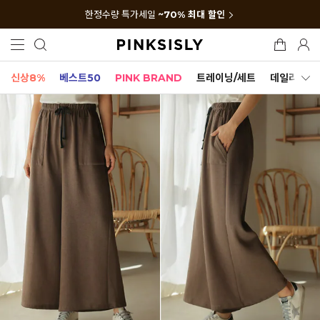
한정수량 특가세일
~70% 최대 할인
신상8%
베스트50
PINK BRAND
트레이닝/세트
데일리세트