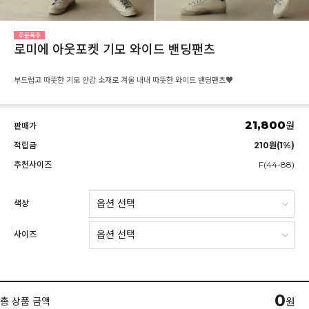
로미에 아웃포켓 기모 와이드 밴딩팬츠
부드럽고 따뜻한 기모 안감 소재로 겨울 내내 따뜻한 와이드 밴딩팬츠♥
21,800
원
판매가
적립금
210원(1%)
추천사이즈
F(44-88)
색상
사이즈
0
총 상품 금액
원