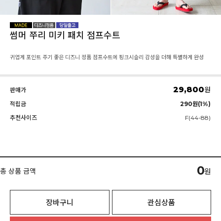
썸머 쭈리 미키 패치 점프수트
귀엽게 포인트 주기 좋은 디즈니 정품 점프수트에 핑크시슬리 감성을 더해 특별하게 완성
29,800
원
판매가
적립금
290원(1%)
추천사이즈
F(44-88)
0
총 상품 금액
원
장바구니
관심상품