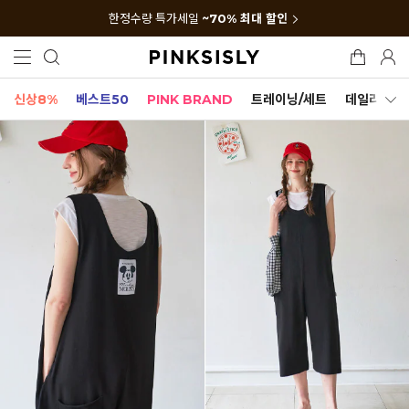
한정수량 특가세일
~70% 최대 할인
신상8%
베스트50
PINK BRAND
트레이닝/세트
데일리세트