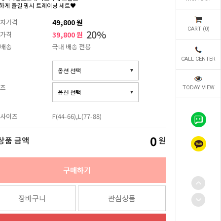
하게 즐길 핑시 트레이닝 세트♥
자가격
49,800
원
CART (
0
)
20
%
가격
39,800 원
배송
국내 배송 전용
CALL CENTER
즈
TODAY VIEW
사이즈
F(44-66),L(77-88)
0
상품 금액
원
구매하기
장바구니
관심상품