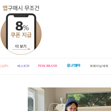
신상8%
베스트50
PINK BRAND
트레이닝/세트