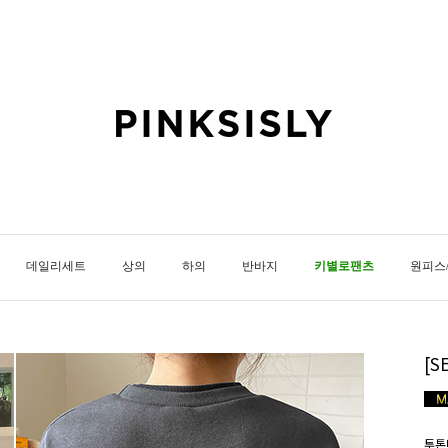
데일리세트
상의
하의
반바지
키별로팬츠
원피스
[
투톤