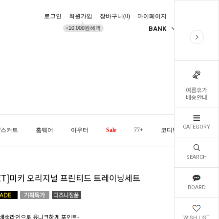
로그인
회원가입
장바구니(
0
)
마이페이지
배송조회
+10,000원혜택
BANK
KR
여름휴가
배송안내
CATEGORY
/스커트
홈웨어
아우터
Sale
77+
코디템
오늘발
SEARCH
SET]미키 오리지널 프린티드 트레이닝세트
BOARD
배색라인으로 유니크하게 포인트-
WISH LIST