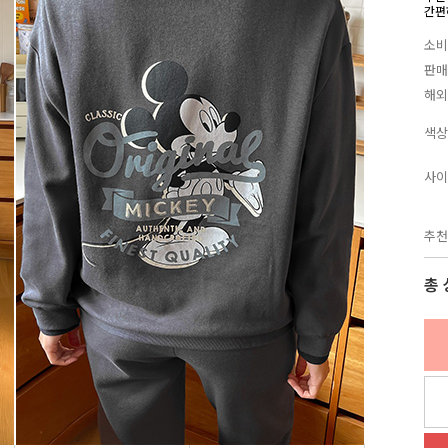
간편
소비
판매
해외
색상
사이
추천
총 