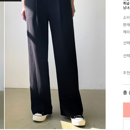
폭넓
남녀
소비
판매
해외
선택
선택
추천
총 