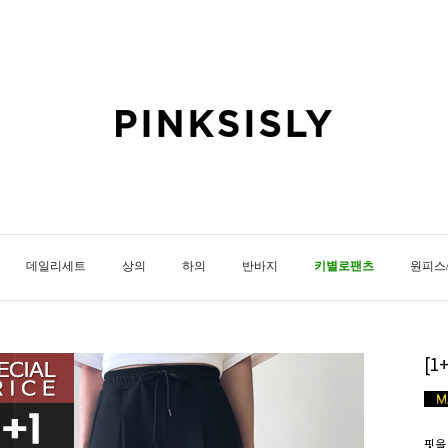
데일리세트
상의
하의
반바지
키별로팬츠
원피스
[
핏을