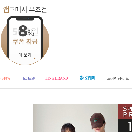
신상8%
베스트50
PINK BRAND
트레이닝/세트