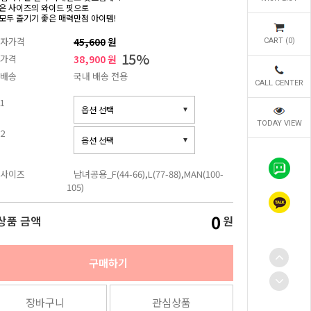
은 사이즈의 와이드 핏으로
모두 즐기기 좋은 매력만점 아이템!
자가격
45,600
원
CART (
0
)
15
%
가격
38,900 원
배송
국내 배송 전용
CALL CENTER
1
TODAY VIEW
2
사이즈
남녀공용_F(44-66),L(77-88),MAN(100-
105)
0
상품 금액
원
구매하기
장바구니
관심상품