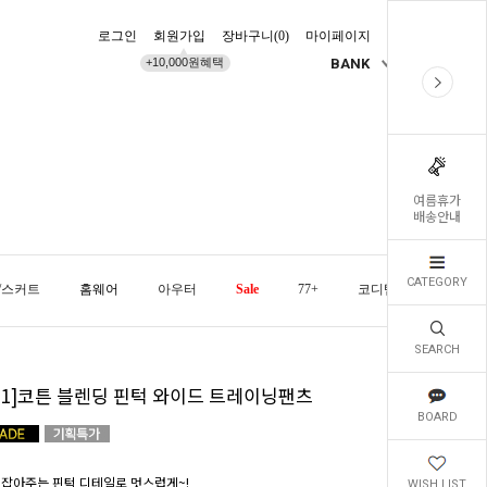
로그인
회원가입
장바구니(
0
)
마이페이지
배송조회
+10,000원혜택
BANK
KR
여름휴가
배송안내
CATEGORY
/스커트
홈웨어
아우터
Sale
77+
코디템
오늘발
SEARCH
1+1]코튼 블렌딩 핀턱 와이드 트레이닝팬츠
BOARD
 잡아주는 핀턱 디테일로 멋스럽게~!
WISH LIST