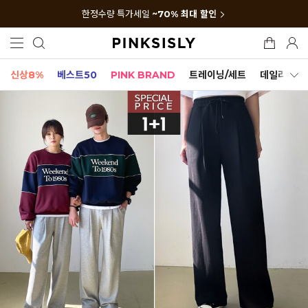
한정수량 특가세일
~70% 최대 할인
신상8%
베스트50
PINK BRAND
트레이닝/세트
데일리세트