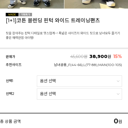
[1+1]코튼 블렌딩 핀턱 와이드 트레이닝팬츠
핏을 잡아주는 핀턱 디테일로 멋스럽게~! 폭넓은 사이즈의 와이드 핏으로 남녀모두 즐기기
좋은 매력만점 아이템!
38,900
15
%
45,600
원
원
판매가
추천사이즈
남녀공용_F(44-66),L(77-88),MAN(100-105)
선택1
선택2
0
총 상품 금액
원