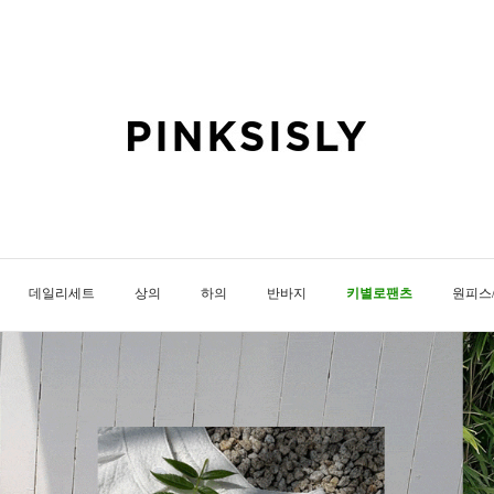
데일리세트
상의
하의
반바지
키별로팬츠
원피스