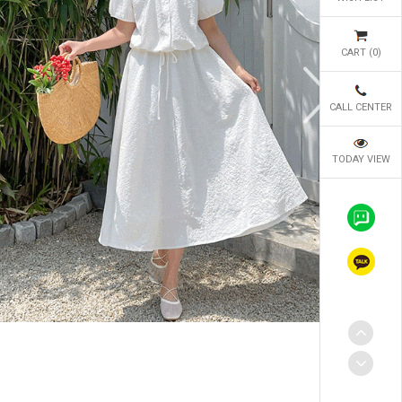
CART (
0
)
CALL CENTER
TODAY VIEW