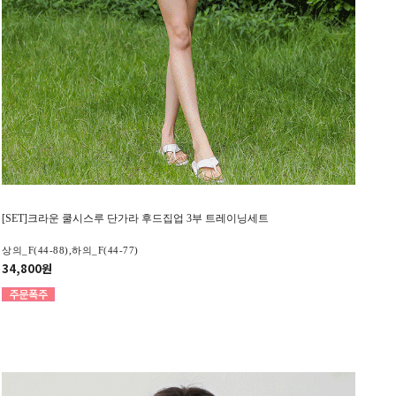
[SET]크라운 쿨시스루 단가라 후드집업 3부 트레이닝세트
상의_F(44-88),하의_F(44-77)
34,800원