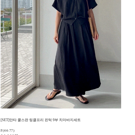
[SET]만타 쿨스판 링클프리 핀턱 9부 치마바지세트
F(44-77)