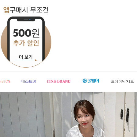
신상8%
베스트50
PINK BRAND
트레이닝/세트