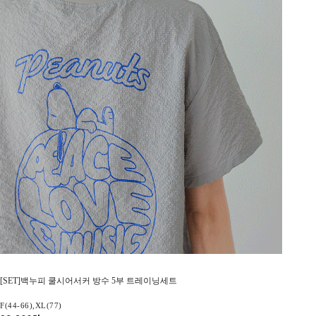
[SET]백누피 쿨시어서커 방수 5부 트레이닝세트
F(44-66),XL(77)