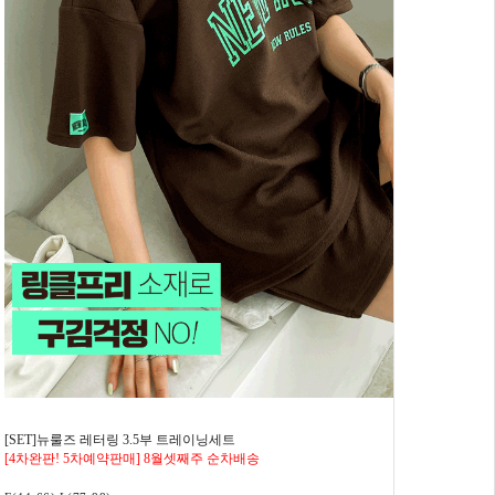
[SET]뉴룰즈 레터링 3.5부 트레이닝세트
[4차완판! 5차예약판매] 8월셋째주 순차배송