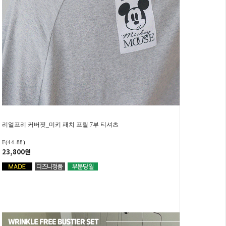
리얼프리 커버핏_미키 패치 프릴 7부 티셔츠
F(44-88)
23,800원