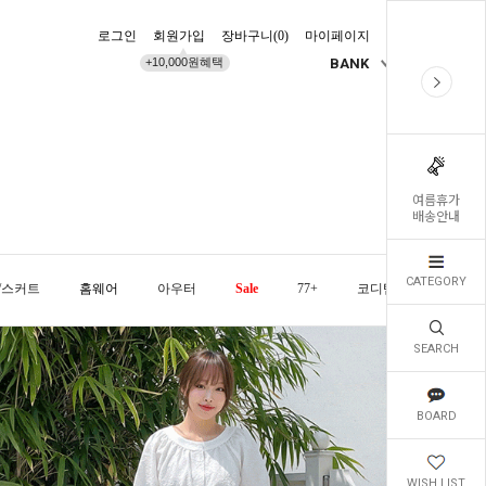
로그인
회원가입
장바구니(
0
)
마이페이지
배송조회
+10,000원혜택
BANK
KR
여름휴가
배송안내
CATEGORY
/스커트
홈웨어
아우터
Sale
77+
코디템
오늘발
SEARCH
BOARD
WISH LIST