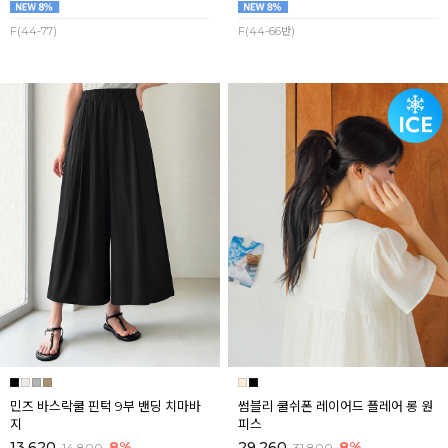
F(44-77)
F(44-66반)
민즈 바스락쿨 핀턱 9부 밴딩 치마바
썸블리 쿨쉬폰 레이어드 플레어 롱 원
지
피스
13,620
8%
29,260
8%
14,800
31,800