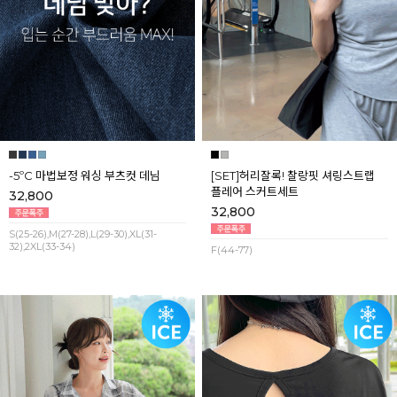
-5ºC 마법보정 워싱 부츠컷 데님
[SET]허리잘록! 찰랑핏 셔링스트랩
플레어 스커트세트
32,800
32,800
S(25-26),M(27-28),L(29-30),XL(31-
32),2XL(33-34)
F(44-77)