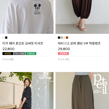
미키 패치 포인트 오버핏 티셔츠
바비 ICE 모찌 밴딩 9부 하렘팬츠
22,800
29,800
F(44-88)
F(44-99)