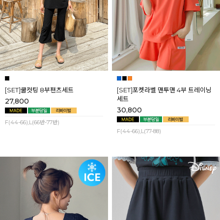
[SET]쿨컷팅 8부팬츠세트
[SET]포켓라벨 맨투맨 4부 트레이닝
세트
27,800
30,800
F(44-66),L(66반-77반)
F(44-66),L(77-88)