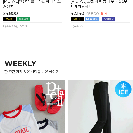
[P.ETAIL]텐션업 쫀득스판 아이스 조
[P.ETAIL]포켓 라벨 썸머 쭈리 5.5부
거팬츠
트레이닝세트
24,800
42,140
8%
45,800
F(44-66),L(77-88)
F(44-77)
WEEKLY
한 주간 가장 많은 사랑을 받은 아이템