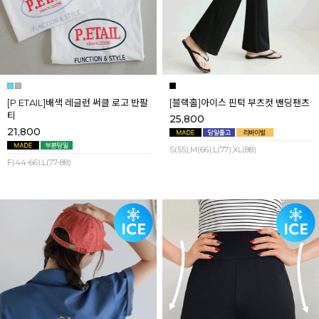
[P.ETAIL]배색 레글런 써클 로고 반팔
[블랙홀]아이스 핀턱 부츠컷 밴딩팬츠
티
25,800
21,800
S(55),M(66),L(77),XL(88)
F(44-66),L(77-88)