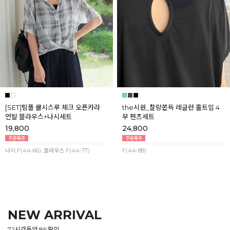
[SET]팀플 쿨시스루 체크 오픈카라
the시원_찰랑쫀득 레글런 홀트임 4
언발 블라우스+나시세트
부 팬츠세트
19,800
24,800
나시 F(44-66) ,블라우스 F(44-77)
F(44-88)
NEW ARRIVAL
72시간동안 8%할인