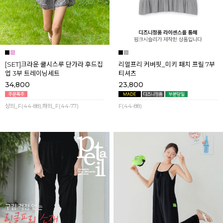
[SET]크라운 쿨시스루 단가라 후드집
리얼프리 커버핏_미키 패치 프릴 7부
업 3부 트레이닝세트
티셔츠
34,800
23,800
상의_F(44-88),하의_F(44-77)
F(44-88)