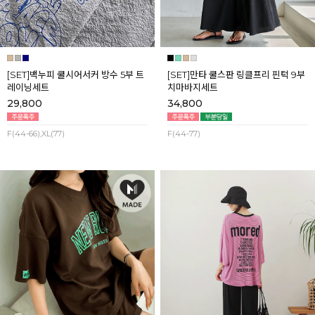
[SET]백누피 쿨시어서커 방수 5부 트
[SET]만타 쿨스판 링클프리 핀턱 9부
레이닝세트
치마바지세트
29,800
34,800
F(44-66),XL(77)
F(44-77)