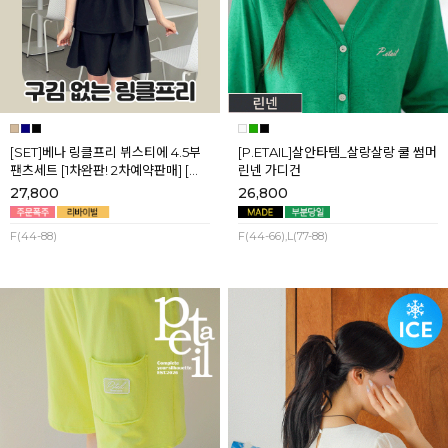
[SET]베나 링클프리 뷔스티에 4.5부
[P.ETAIL]살안타템_살랑살랑 쿨 썸머
팬츠세트 [1차완판! 2차예약판매] [네
린넨 가디건
이비,블랙] 8월셋째주 순차배송
27,800
26,800
F(44-88)
F(44-66),L(77-88)