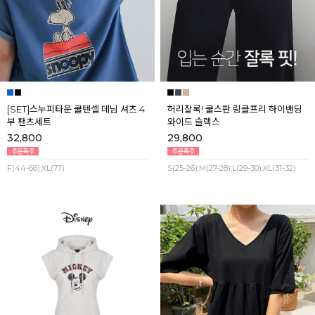
[SET]스누피타운 쿨텐셀 데님 셔츠 4
허리잘록! 쿨스판 링클프리 하이밴딩
부 팬츠세트
와이드 슬랙스
32,800
29,800
F(44-66),XL(77)
S(25-26),M(27-28),L(29-30),XL(31-32)