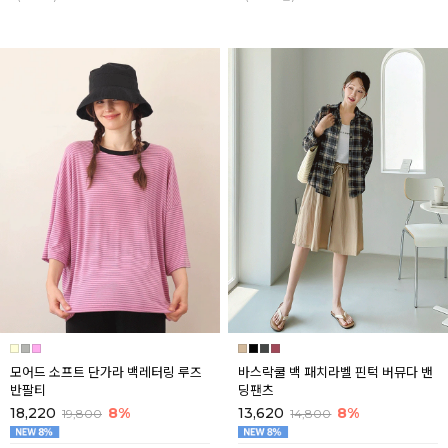
모어드 소프트 단가라 백레터링 루즈
바스락쿨 백 패치라벨 핀턱 버뮤다 밴
반팔티
딩팬츠
18,220
8%
13,620
8%
19,800
14,800