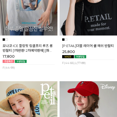
모나코 ICE 찰랑핏 링클프리 루즈 롱
[P.ETAIL]더블 레이어 쿨 메쉬 반팔티
반팔티 [1차완판! 2차예약판매] [화이
25,800
트] 8월첫째주 순차배송
17,800
F(44-66),L(77-88)
F(44-99)