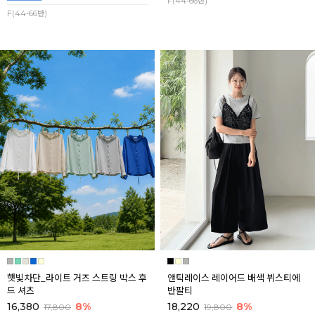
F(44-66반)
F(44-66반)
햇빛차단_라이트 거즈 스트링 박스 후
앤틱레이스 레이어드 배색 뷔스티에
드 셔츠
반팔티
16,380
8%
18,220
8%
17,800
19,800