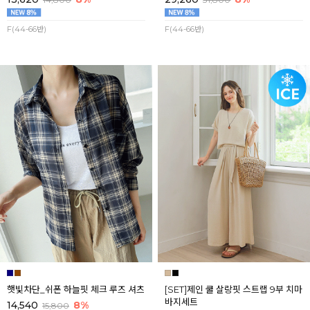
F(44-66반)
F(44-66반)
햇빛차단_쉬폰 하늘핏 체크 루즈 셔츠
[SET]제인 쿨 살랑핏 스트랩 9부 치마
바지세트
14,540
8%
15,800