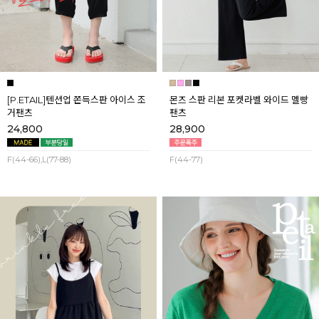
[P.ETAIL]텐션업 쫀득스판 아이스 조
몬즈 스판 리본 포켓라벨 와이드 멜빵
거팬츠
팬츠
24,800
28,900
F(44-66),L(77-88)
F(44-77)