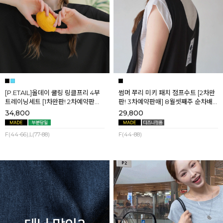
[P.ETAIL]올데이 쿨링 링클프리 4부
썸머 쭈리 미키 패치 점프수트 [2차완
트레이닝세트 [1차완판! 2차예약판매]
판! 3차예약판매] 8월셋째주 순차배
[블랙L] 8월셋째주 순차배송
송
34,800
29,800
F(44-66),L(77-88)
F(44-88)