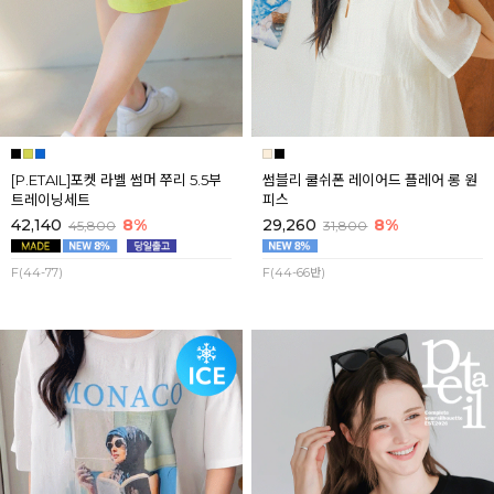
[P.ETAIL]포켓 라벨 썸머 쭈리 5.5부
썸블리 쿨쉬폰 레이어드 플레어 롱 원
트레이닝세트
피스
42,140
8%
29,260
8%
45,800
31,800
F(44-77)
F(44-66반)