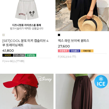
[SET]COOL 분또 미키 캡슬리브 4
엑스 라인 브이넥 원피스
부 트레이닝세트
27,600
41,800
F(XXL)(44-77)
F(44-66),L(77-88)