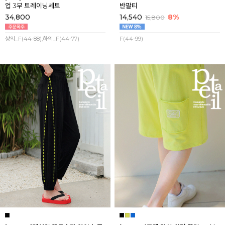
업 3부 트레이닝세트
반팔티
34,800
14,540
8%
15,800
상의_F(44-88),하의_F(44-77)
F(44-99)