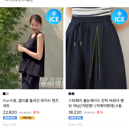
the시원_셀리쿨 훌라인 와이드 팬츠
스타패치 쿨논페이드 핀턱 버뮤다 밴
세트
딩 데님[1차완판! 2차예약판매] 8월셋
째주 순차배송
22,820
8%
18,220
8%
24,800
19,800
F(44-77)
F(44-77)