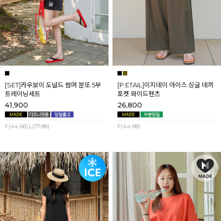
[SET]카우보이 도널드 썸머 분또 5부
[P.ETAIL]이지데이 아이스 싱글 데끼
트레이닝세트
포켓 와이드팬츠
41,900
26,800
F(44-66),L(77-88)
F(44-88)