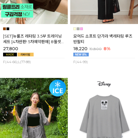
[SET]뉴룰즈 레터링 3.5부 트레이닝
모어드 소프트 단가라 백레터링 루즈
세트 [4차완판! 5차예약판매] 8월셋
반팔티
째주 순차배송
27,800
18,220
8%
19,800
F(44-66),L(77-88)
F(44-99)