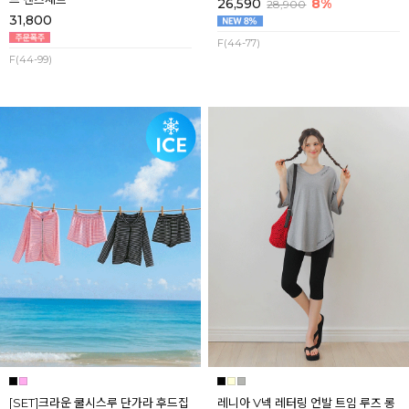
26,590
8%
28,900
31,800
F(44-77)
F(44-99)
[SET]크라운 쿨시스루 단가라 후드집
레니아 V넥 레터링 언발 트임 루즈 롱