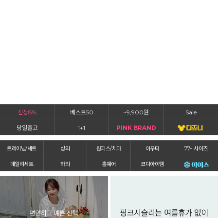
신상8%
베스트50
~9,900원
Sale
당일출고
1+1
PINK BRAND
트레이닝/세트
상의
원피스/치마
아우터
77+ 사이즈
데일리세트
하의
홈웨어
코디아이템