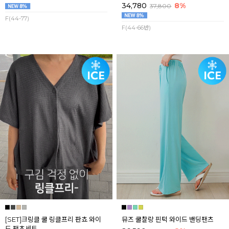
34,780
8%
37,800
F(44-77)
F(44-66반)
[SET]크링클 쿨 링클프리 판쵸 와이
뮤즈 쿨찰랑 핀턱 와이드 밴딩팬츠
드 팬츠세트