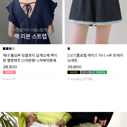
제냐 쿨요루 링클프리 날개소매 백리
[SET]플로럴 레이스 미니 4부 트레이
본 멜빵팬츠 [3차완판! 4차예약판매]
닝세트
[네이비] 8월셋째주 순차배송
28,900
39,800
F(44-77)
F(44-66),L(77-88)