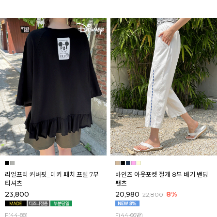
리얼프리 커버핏_미키 패치 프릴 7부
바인즈 아웃포켓 절개 8부 배기 밴딩
티셔츠
팬츠
23,800
20,980
8%
22,800
F(44-88)
F(44-66반)