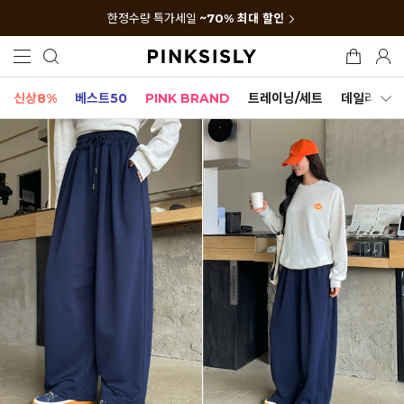
한정수량 특가세일
~70% 최대 할인
신상8%
베스트50
PINK BRAND
트레이닝/세트
데일리세트