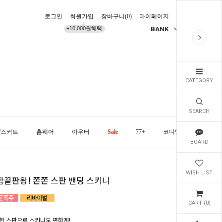
로그인
회원가입
장바구니(
0
)
마이페이지
배송조회
+10,000원혜택
BANK
KR
CATEGORY
SEARCH
/스커트
홈웨어
아우터
Sale
77+
코디템
오늘발
BOARD
WISH LIST
함끝판왕! 쫀쫀 스판 밴딩 스키니
CART (
0
)
한 스판으로 스키니도 편하게!