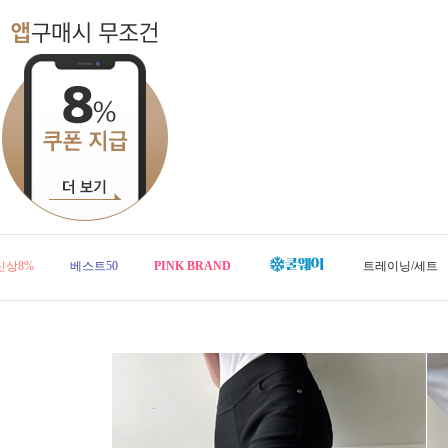
신상8%
베스트50
PINK BRAND
트레이닝/세트