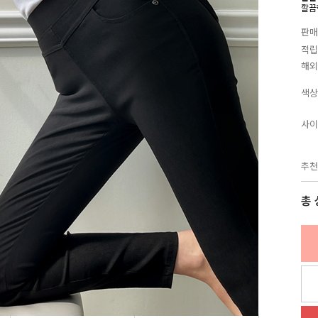
깔끔
판매
적립
해외
색상
사이
추천
총 