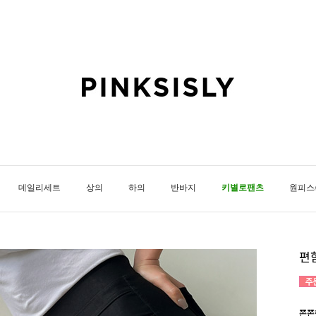
데일리세트
상의
하의
반바지
키별로팬츠
원피스
편
쫀쫀