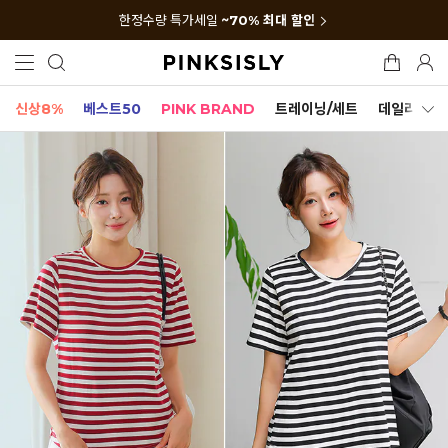
한정수량 특가세일
~70% 최대 할인
신상8%
베스트50
PINK BRAND
트레이닝/세트
데일리세트