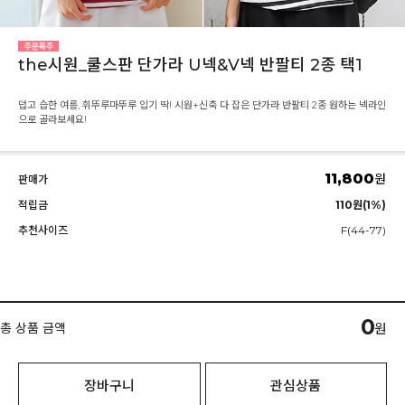
the시원_쿨스판 단가라 U넥&V넥 반팔티 2종 택1
덥고 습한 여름, 휘뚜루마뚜루 입기 딱! 시원+신축 다 잡은 단가라 반팔티 2종 원하는 넥라인
으로 골라보세요!
11,800
원
판매가
적립금
110원(1%)
추천사이즈
F(44-77)
0
총 상품 금액
원
장바구니
관심상품