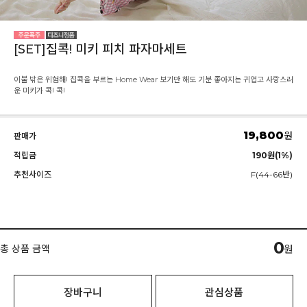
[SET]집콕! 미키 피치 파자마세트
이불 밖은 위험해! 집콕을 부르는 Home Wear 보기만 해도 기분 좋아지는 귀엽고 사랑스러
운 미키가 콕! 콕!
19,800
원
판매가
적립금
190원(1%)
추천사이즈
F(44-66반)
0
총 상품 금액
원
장바구니
관심상품