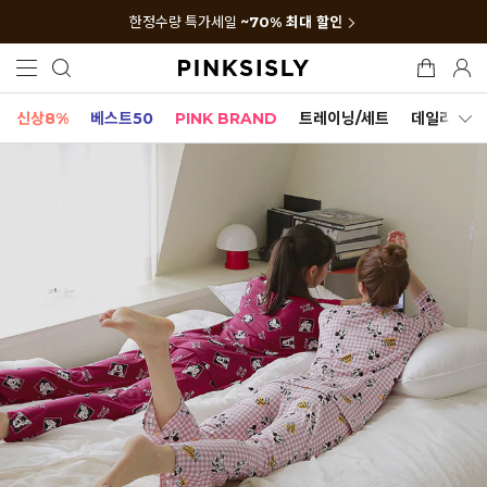
한정수량 특가세일
~70% 최대 할인
신상8%
베스트50
PINK BRAND
트레이닝/세트
데일리세트