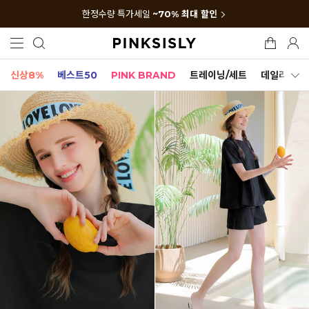
한정수량 특가세일
~70% 최대 할인
신상8%
베스트50
PINK BRAND
트레이닝/세트
데일리세트