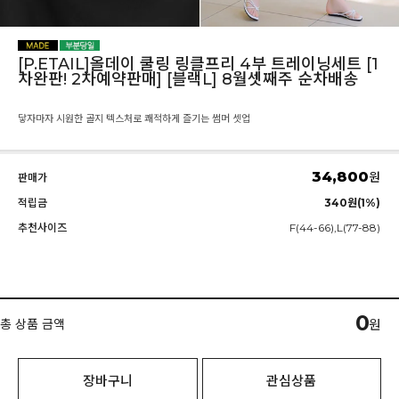
[P.ETAIL]올데이 쿨링 링클프리 4부 트레이닝세트 [1
차완판! 2차예약판매] [블랙L] 8월셋째주 순차배송
닿자마자 시원한 골지 텍스처로 쾌적하게 즐기는 썸머 셋업
34,800
원
판매가
적립금
340원(1%)
추천사이즈
F(44-66),L(77-88)
0
총 상품 금액
원
장바구니
관심상품