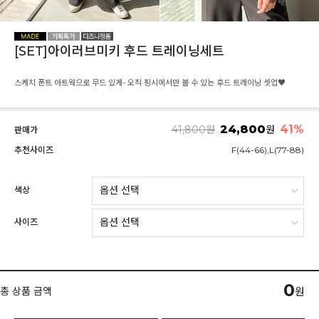
[SET]아이러브미키 후드 트레이닝세트
스케치 폰트 아트웍으로 무드 있게- 오직 핑시에서만 볼 수 있는 후드 트레이닝 셋업♥
24,800
41
%
41,800
원
원
판매가
추천사이즈
F(44-66),L(77-88)
색상
사이즈
0
총 상품 금액
원