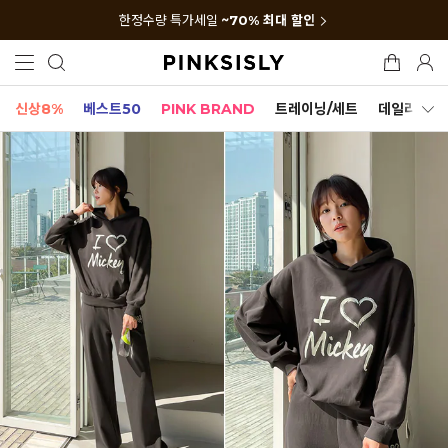
한정수량 특가세일
~70% 최대 할인
신상8%
베스트50
PINK BRAND
트레이닝/세트
데일리세트