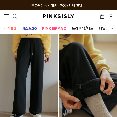
한정수량 특가세일
~70% 최대 할인
신상8%
베스트50
PINK BRAND
트레이닝/세트
데일리세트