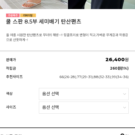
쿨 스판 8.5부 세미배기 탄산팬츠
올 여름 시원한 탄산팬츠로 무더위 해방~!! 링클프리로 변형이 적고,가벼운 무게감과 착용감
으로 산뜻하게~!
26,400
원
판매가
적립금
260원(1%)
추천사이즈
66(26-28),77(29-31),88(32-33),99(34-36)
색상
사이즈