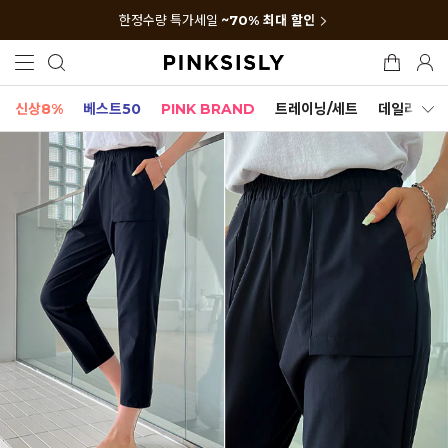
한정수량 특가세일
~70% 최대 할인
신상8%
베스트50
PINK BRAND
트레이닝/세트
데일리세트