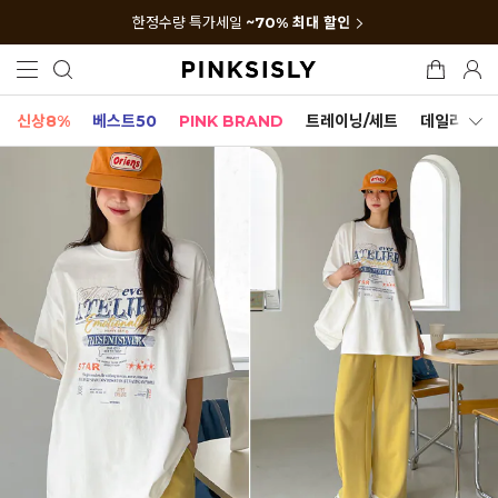
한정수량 특가세일
~70% 최대 할인
신상8%
베스트50
PINK BRAND
트레이닝/세트
데일리세트