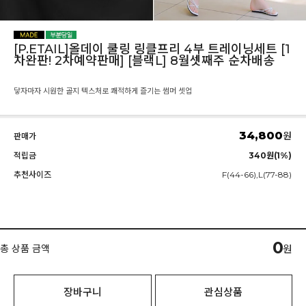
[P.ETAIL]올데이 쿨링 링클프리 4부 트레이닝세트 [1
차완판! 2차예약판매] [블랙L] 8월셋째주 순차배송
닿자마자 시원한 골지 텍스처로 쾌적하게 즐기는 썸머 셋업
34,800
원
판매가
적립금
340원(1%)
추천사이즈
F(44-66),L(77-88)
0
총 상품 금액
원
장바구니
관심상품