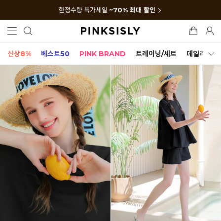
한정수량 특가세일
~70% 최대 할인
신상8%
베스트50
PINK BRAND
트레이닝/세트
데일리세트