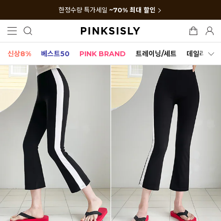
한정수량 특가세일
~70% 최대 할인
신상8%
베스트50
PINK BRAND
트레이닝/세트
데일리세트