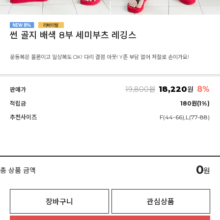
썬 골지 배색 8부 세미부츠 레깅스
운동복은 물론이고 일상복도 OK! 다리 결점 아웃! Y존 부담 없어 저절로 손이가요!
18,220
8%
19,800
원
원
판매가
적립금
180원(1%)
추천사이즈
F(44-66),L(77-88)
0
총 상품 금액
원
장바구니
관심상품