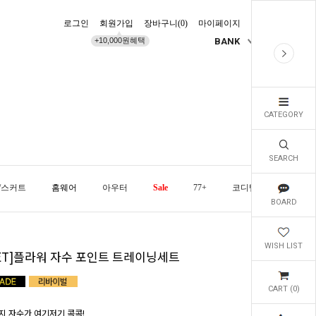
로그인
회원가입
장바구니(
0
)
마이페이지
배송조회
+10,000원혜택
BANK
KR
CATEGORY
SEARCH
/스커트
홈웨어
아우터
Sale
77+
코디템
오늘발
BOARD
WISH LIST
SET]플라워 자수 포인트 트레이닝세트
CART (
0
)
지 자수가 여기저기 콕콕!