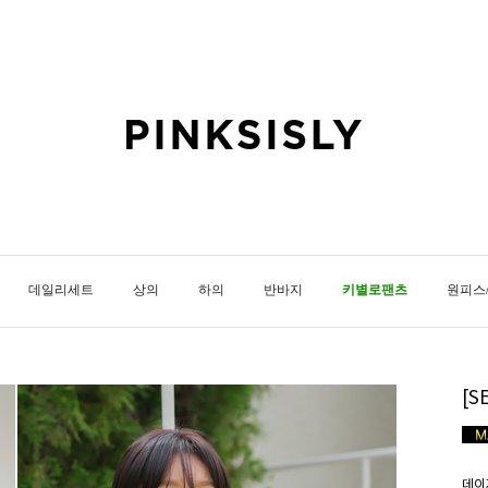
데일리세트
상의
하의
반바지
키별로팬츠
원피스
[
데이