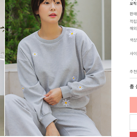
오직
판매
적립
해외
색상
사이
추천
총 