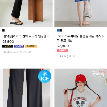
[블랙홀]아이스 핀턱 부츠컷 밴딩팬츠
[SET]스누피타운 쿨텐셀 데님 셔츠 4
부 팬츠세트
25,800
32,800
S(55),M(66),L(77),XL(88)
F(44-66),XL(77)