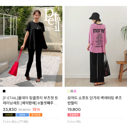
[P.ETAIL]올데이 링클프리 부츠컷 트
모어드 소프트 단가라 백레터링 루즈
레이닝세트 [예약판매] 8월셋째주 순
반팔티
차배송
33,830
15%
19,800
39,800
F(44-66),L(77-88)
F(44-99)