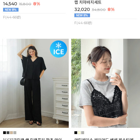
랩 치마바지세트
14,540
8%
15,800
32,020
8%
34,800
F(44-66반)
F(44-66반)