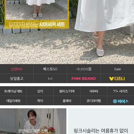
신상8%
베스트50
~9,900원
Sale
당일출고
1+1
PINK BRAND
트레이닝/세트
상의
원피스/치마
아우터
77+ 사이즈
데일리세트
하의
홈웨어
코디아이템