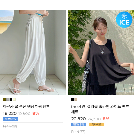
아르카 쿨 쫀쫀 밴딩 하렘팬츠
the시원_셀리쿨 훌라인 와이드 팬츠
세트
18,220
8%
19,800
22,820
8%
24,800
F(44-99)
F(44-77)