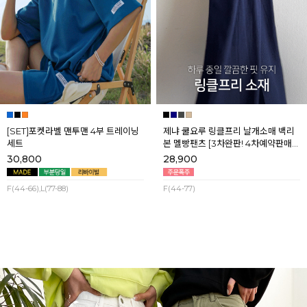
[SET]포켓라벨 맨투맨 4부 트레이닝
제냐 쿨요루 링클프리 날개소매 백리
세트
본 멜빵팬츠 [3차완판! 4차예약판매]
[네이비] 8월셋째주 순차배송
30,800
28,900
F(44-66),L(77-88)
F(44-77)