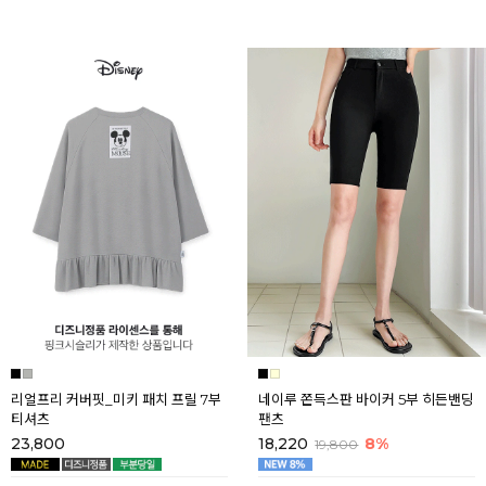
리얼프리 커버핏_미키 패치 프릴 7부
네이루 쫀득스판 바이커 5부 히든밴딩
티셔츠
팬츠
23,800
18,220
8%
19,800