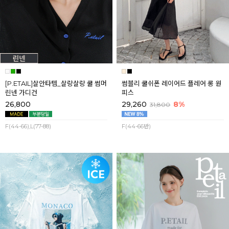
[P.ETAIL]살안타템_살랑살랑 쿨 썸머
썸블리 쿨쉬폰 레이어드 플레어 롱 원
린넨 가디건
피스
26,800
29,260
8%
31,800
F(44-66),L(77-88)
F(44-66반)