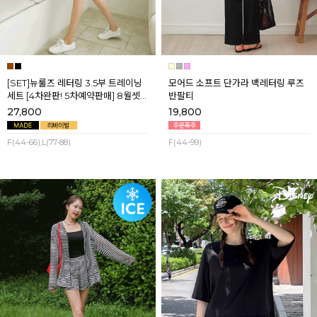
[SET]뉴룰즈 레터링 3.5부 트레이닝
모어드 소프트 단가라 백레터링 루즈
세트 [4차완판! 5차예약판매] 8월셋
반팔티
째주 순차배송
27,800
19,800
F(44-66),L(77-88)
F(44-99)