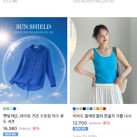
F(44-88)
S(25-26),M(27-28),L(29-30)
햇빛차단_라이트 거즈 스트링 박스 후
비비드 팔레트컬러 잔골지 크롭 나시
드 셔츠
12,700
8%
13,800
16,380
8%
17,800
S(44-55),M(66)