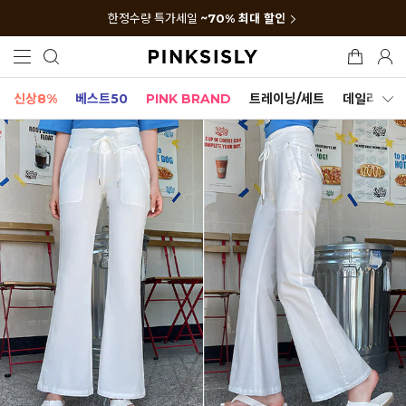
한정수량 특가세일
~70% 최대 할인
신상8%
베스트50
PINK BRAND
트레이닝/세트
데일리세트