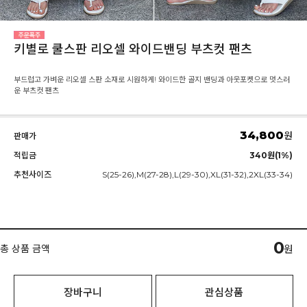
키별로 쿨스판 리오셀 와이드밴딩 부츠컷 팬츠
부드럽고 가벼운 리오셀 스판 소재로 시원하게! 와이드한 골지 밴딩과 아웃포켓으로 멋스러
운 부츠컷 팬츠
34,800
원
판매가
적립금
340원(1%)
추천사이즈
S(25-26),M(27-28),L(29-30),XL(31-32),2XL(33-34)
0
총 상품 금액
원
장바구니
관심상품