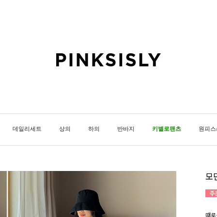
데일리세트
상의
하의
반바지
키별로팬츠
원피스
모
때로