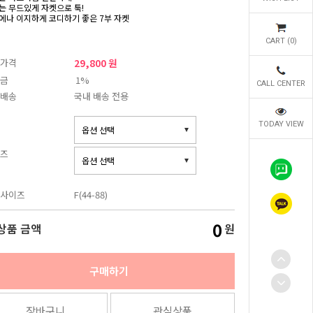
는 무드있게 자켓으로 툭!
에나 이지하게 코디하기 좋은 7부 자켓
CART (
0
)
가격
29,800 원
금
1%
CALL CENTER
배송
국내 배송 전용
TODAY VIEW
즈
사이즈
F(44-88)
0
상품 금액
원
구매하기
장바구니
관심상품