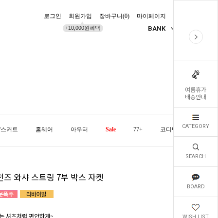
로그인
회원가입
장바구니(
0
)
마이페이지
배송조회
+10,000원혜택
BANK
KR
여름휴가
배송안내
CATEGORY
/스커트
홈웨어
아우터
Sale
77+
코디템
오늘발
SEARCH
던즈 와샤 스트링 7부 박스 자켓
BOARD
는 셔츠처럼 편안하게~
WISH LIST