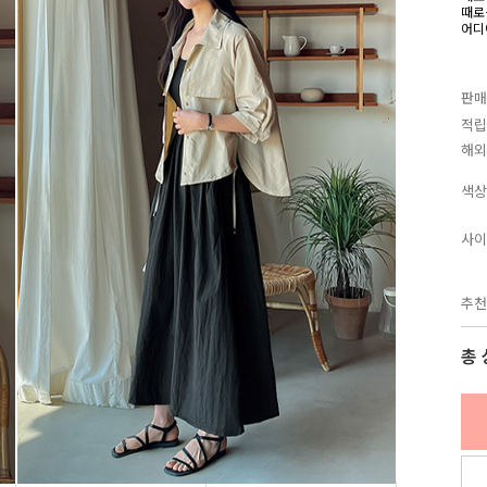
때로
어디
판매
적립
해외
색상
사이
추천
총 