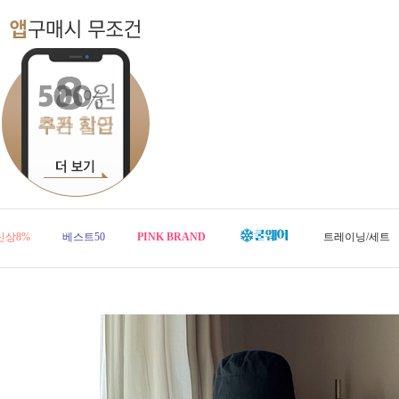
신상8%
베스트50
PINK BRAND
트레이닝/세트