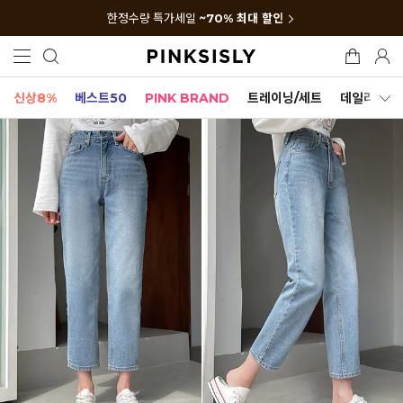
한정수량 특가세일
~70% 최대 할인
신상8%
베스트50
PINK BRAND
트레이닝/세트
데일리세트