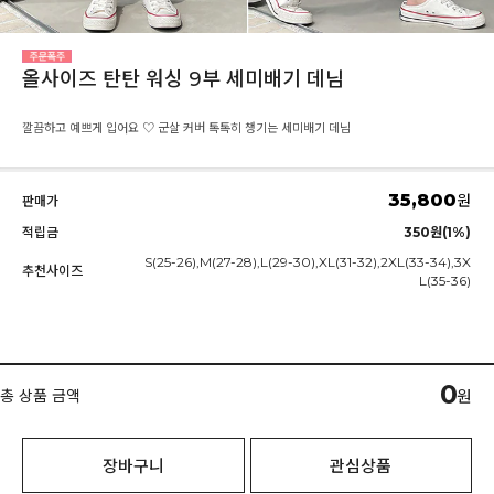
올사이즈 탄탄 워싱 9부 세미배기 데님
깔끔하고 예쁘게 입어요 ♡ 군살 커버 톡톡히 챙기는 세미배기 데님
35,800
원
판매가
적립금
350원(1%)
S(25-26),M(27-28),L(29-30),XL(31-32),2XL(33-34),3X
추천사이즈
L(35-36)
0
총 상품 금액
원
장바구니
관심상품