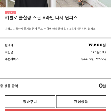
키별로 쿨찰랑 스판 A라인 나시 원피스
가볍고 시원하게 즐기는 썸머 무드! 취향에 따라 골라 입는 3가지 기장 나시 원피스
17,800
원
판매가
적립금
170원(1%)
추천사이즈
S(44-66),L(77-88)
0
총 상품 금액
원
장바구니
관심상품