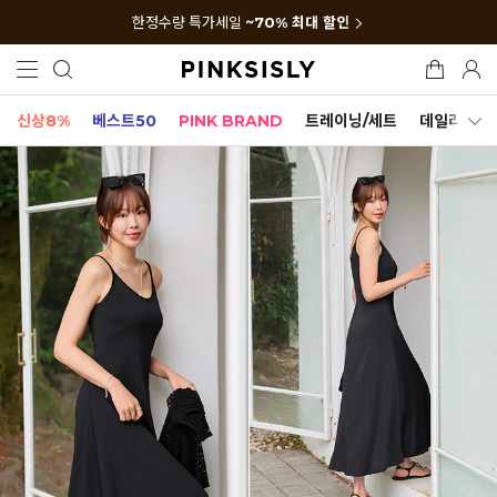
한정수량 특가세일
~70% 최대 할인
신상8%
베스트50
PINK BRAND
트레이닝/세트
데일리세트