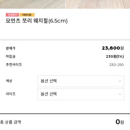
모먼츠 쪼리 웨지힐(6.5cm)
23,800
원
판매가
적립금
230원(1%)
추천사이즈
230-250
색상
사이즈
0
총 상품 금액
원