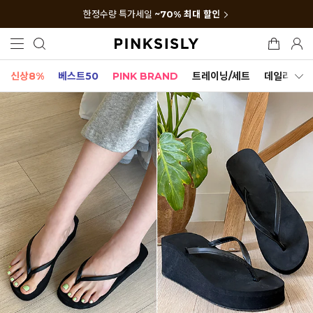
한정수량 특가세일
~70% 최대 할인
신상8%
베스트50
PINK BRAND
트레이닝/세트
데일리세트