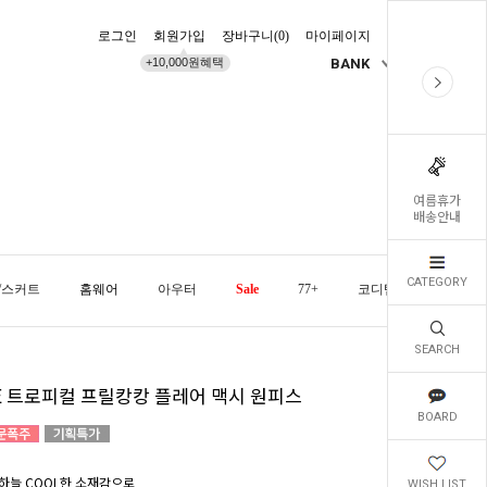
로그인
회원가입
장바구니(
0
)
마이페이지
배송조회
+10,000원혜택
BANK
KR
여름휴가
배송안내
CATEGORY
/스커트
홈웨어
아우터
Sale
77+
코디템
오늘발
SEARCH
CE 트로피컬 프릴캉캉 플레어 맥시 원피스
BOARD
하늘 COOL한 소재감으로
WISH LIST