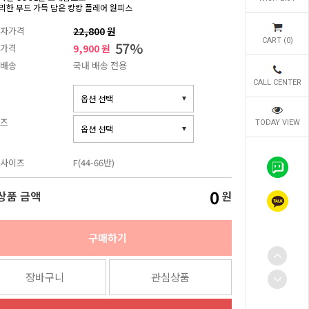
리한 무드 가득 담은 캉캉 플레어 원피스
자가격
22,800
원
CART (
0
)
57
%
가격
9,900 원
배송
국내 배송 전용
CALL CENTER
즈
TODAY VIEW
사이즈
F(44-66반)
0
상품 금액
원
구매하기
장바구니
관심상품