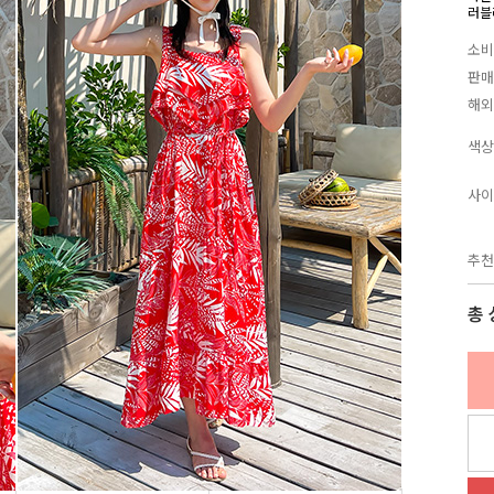
러블
소비
판매
해외
색상
사이
추천
총 