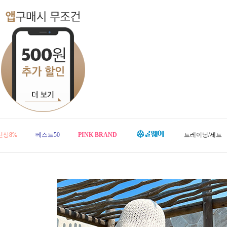
신상8%
베스트50
PINK BRAND
트레이닝/세트