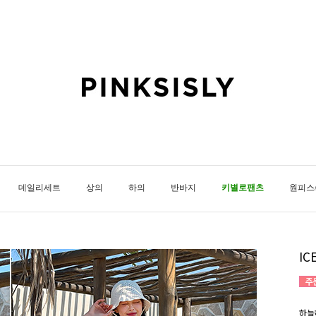
데일리세트
상의
하의
반바지
키별로팬츠
원피스
I
하늘