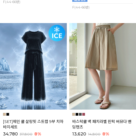
F(44-66반)
F(44-66반)
[SET]제인 쿨 살랑핏 스트랩 9부 치마
바스락쿨 백 패치라벨 핀턱 버뮤다 밴
바지세트
딩팬츠
34,780
8%
13,620
8%
37,800
14,800