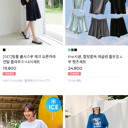
[SET]팀플 쿨시스루 체크 오픈카라
the시원_찰랑쫀득 레글런 홀트임 4
언발 블라우스+나시세트
부 팬츠세트
19,800
24,800
나시 F(44-66) ,블라우스 F(44-77)
F(44-88)