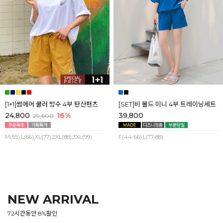
[1+1]썸에어 쿨러 방수 4부 탄산팬츠
[SET]비 볼드 미니 4부 트레이닝세트
24,800
16%
39,800
29,600
M(55),L(66),XL(77),2XL(88),3XL(99)
F(44-66),L(77-88)
NEW ARRIVAL
72시간동안 8%할인