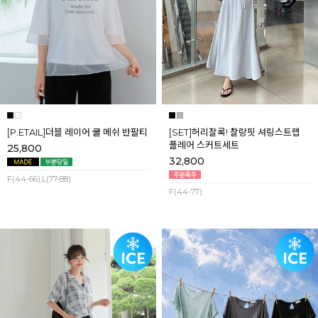
[P.ETAIL]더블 레이어 쿨 메쉬 반팔티
[SET]허리잘록! 찰랑핏 셔링스트랩
플레어 스커트세트
25,800
32,800
F(44-66),L(77-88)
F(44-77)