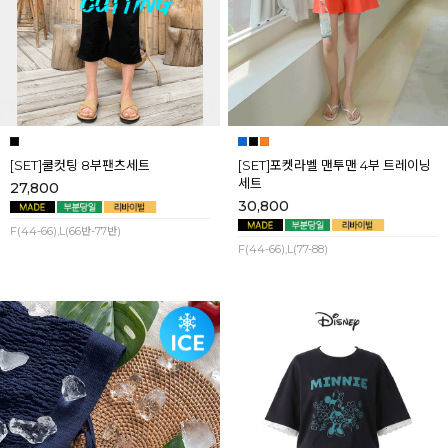
[SET]쿨컷팅 8부팬츠세트
[SET]포켓라벨 맨투맨 4부 트레이닝
세트
27,800
30,800
F(44-66),L(66반-77반)
F(44-66),L(77-88)