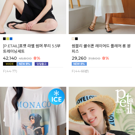
[P.ETAIL]포켓 라벨 썸머 쭈리 5.5부
썸블리 쿨쉬폰 레이어드 플레어 롱 원
트레이닝세트
피스
42,140
8%
29,260
8%
45,800
31,800
F(44-77)
F(44-66반)