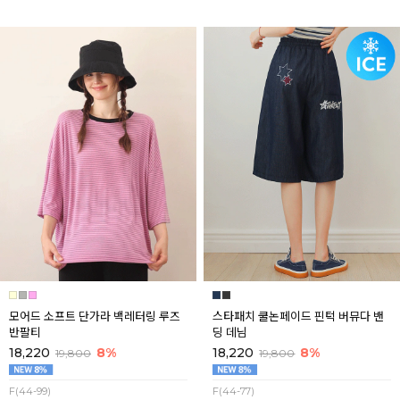
모어드 소프트 단가라 백레터링 루즈
스타패치 쿨논페이드 핀턱 버뮤다 밴
반팔티
딩 데님
18,220
8%
18,220
8%
19,800
19,800
F(44-99)
F(44-77)