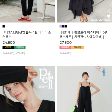
[P.ETAIL]텐션업 쫀득스판 아이스 조
[SET]베나 링클프리 뷔스티에 4.5부
거팬츠
팬츠세트 [1차완판! 2차예약판매] [네
이비,블랙] 8월셋째주 순차배송
24,800
27,800
F(44-66),L(77-88)
F(44-88)