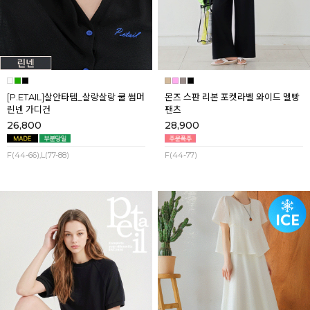
[P.ETAIL]살안타템_살랑살랑 쿨 썸머
몬즈 스판 리본 포켓라벨 와이드 멜빵
린넨 가디건
팬츠
26,800
28,900
F(44-66),L(77-88)
F(44-77)