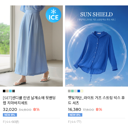
[SET]센디쿨 린넨 날개소매 뒷밴딩
햇빛차단_라이트 거즈 스트링 박스 후
랩 치마바지세트
드 셔츠
32,020
8%
16,380
8%
34,800
17,800
F(44-66반)
F(44-77)