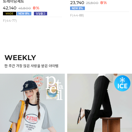
트레이닝세트
23,740
8%
25,800
42,140
8%
45,800
F(44-88)
F(44-77)
WEEKLY
한 주간 가장 많은 사랑을 받은 아이템