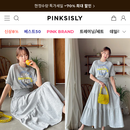
한정수량 특가세일
~70% 최대 할인
신상8%
베스트50
PINK BRAND
트레이닝/세트
데일리세트