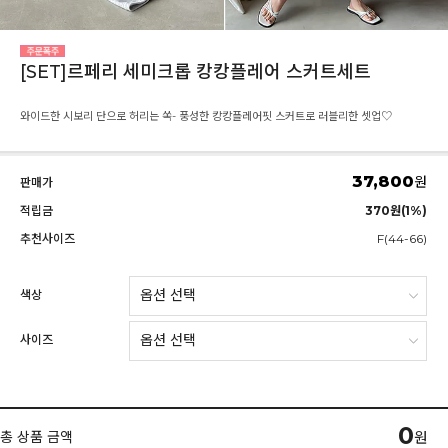
[SET]르페리 세미크롭 캉캉플레어 스커트세트
와이드한 시보리 단으로 허리는 쏙- 풍성한 캉캉플레어핏 스커트로 러블리한 셋업♡
37,800
원
판매가
적립금
370원(1%)
추천사이즈
F(44-66)
색상
사이즈
0
총 상품 금액
원