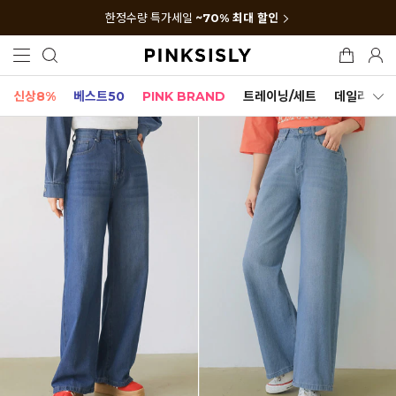
한정수량 특가세일
~70% 최대 할인
신상8%
베스트50
PINK BRAND
트레이닝/세트
데일리세트