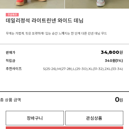
데일리정석 라이트린넨 와이드 데님
무게는 가볍게, 핏은 또렷하게! 입는 순간 느껴지는 한 단계 다른 린넨 데님 무드
34,800
원
판매가
적립금
340원(1%)
추천사이즈
S(25-26),M(27-28),L(29-30),XL(31-32),2XL(33-34)
0
총 상품 금액
원
장바구니
관심상품