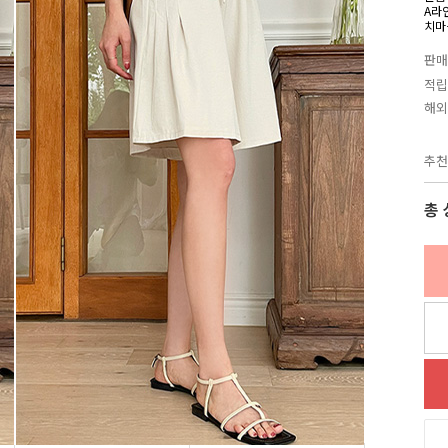
A라
치마
판매
적립
해외
추천
총 