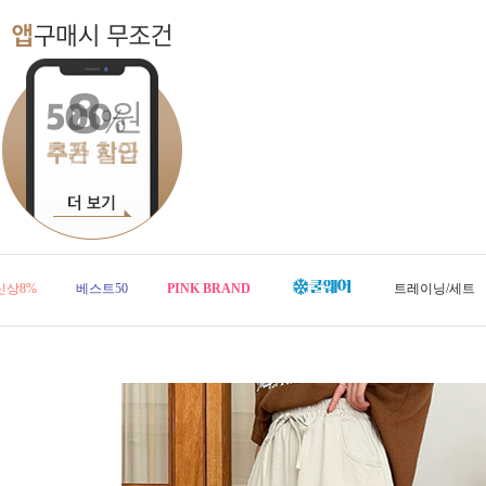
신상8%
베스트50
PINK BRAND
트레이닝/세트