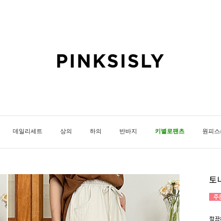
데일리세트
상의
하의
반바지
키별로팬츠
원피스
토
깔끔