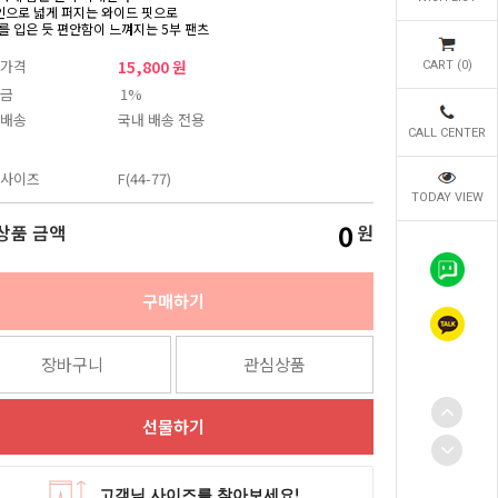
인으로 넓게 퍼지는 와이드 핏으로
를 입은 듯 편안함이 느껴지는 5부 팬츠
가격
15,800 원
CART (
0
)
금
1%
배송
국내 배송 전용
CALL CENTER
사이즈
F(44-77)
TODAY VIEW
0
상품 금액
원
구매하기
장바구니
관심상품
선물하기