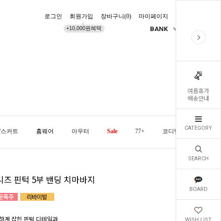
로그인
회원가입
장바구니(
0
)
마이페이지
배송조회
+10,000원혜택
BANK
KR
여름휴가
배송안내
CATEGORY
/스커트
홈웨어
아우터
Sale
77+
코디템
오늘발
SEARCH
니즈 핀턱 5부 밴딩 치마바지
BOARD
하게 잡힌 핀턱 디테일과
WISH LIST