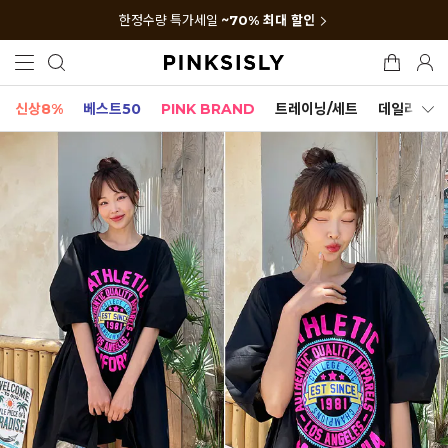
한정수량 특가세일
~70% 최대 할인
신상8%
베스트50
PINK BRAND
트레이닝/세트
데일리세트