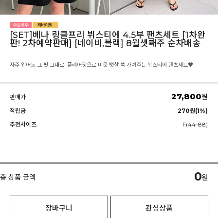
[SET]베나 링클프리 뷔스티에 4.5부 팬츠세트 [1차완
판! 2차예약판매] [네이비,블랙] 8월셋째주 순차배송
자주 입어도 그 핏 그대로! 플레어핏으로 미운 뱃살 쏙 가려주는 뷔스티에 팬츠세트♥
27,800
원
판매가
적립금
270원(1%)
추천사이즈
F(44-88)
0
총 상품 금액
원
장바구니
관심상품