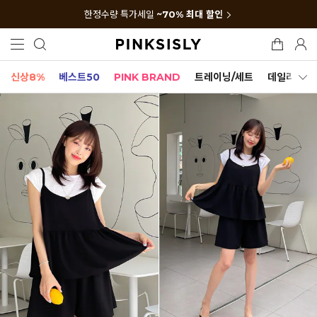
한정수량 특가세일
~70% 최대 할인
신상8%
베스트50
PINK BRAND
트레이닝/세트
데일리세트