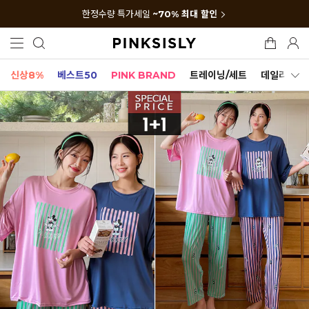
한정수량 특가세일
~70% 최대 할인
신상8%
베스트50
PINK BRAND
트레이닝/세트
데일리세트