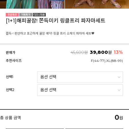
[1+1]해피꿀잠! 쫀득미키 링클프리 파자마세트
쫀득-! 편안하고 포근하게 꿀잠 예약! 링클 프리 소재의 파자마 세트♥
39,800
13
%
45,600
원
원
판매가
추천사이즈
F(44-77),XL(88-99)
선택1
선택2
0
총 상품 금액
원