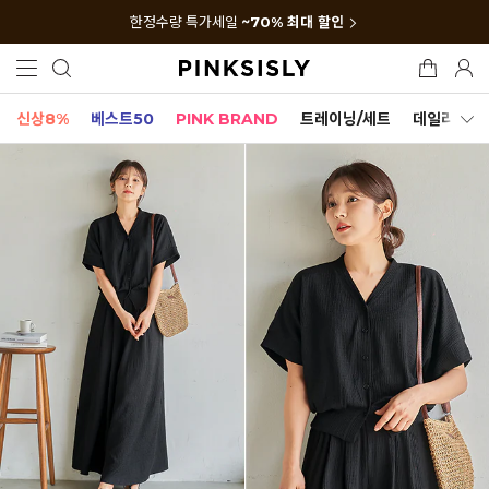
한정수량 특가세일
~70% 최대 할인
신상8%
베스트50
PINK BRAND
트레이닝/세트
데일리세트