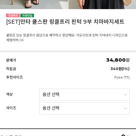
[SET]만타 쿨스판 링클프리 핀턱 9부 치마바지세트
쿨링감 있는 링클프리 원단으로 쾌적하고 편안해요! 가오리핏과 핀턱 치마바지 디자인으로
체형커버 OK
34,800
원
판매가
적립금
340원(1%)
추천사이즈
F(44-77)
색상
사이즈