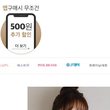
신상8%
베스트50
PINK BRAND
트레이닝/세트