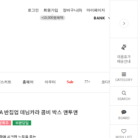
로그인
회원가입
장바구니(
0
)
마이페이지
배송조회
+10,000원혜택
BANK
KR
여름휴가
배송안내
CATEGORY
/스커트
홈웨어
아우터
Sale
77+
코디템
오늘발
SEARCH
SA 반집업 데님카라 콤비 박스 맨투맨
BOARD
하며 시크한 느낌을 주는
WISH LIST