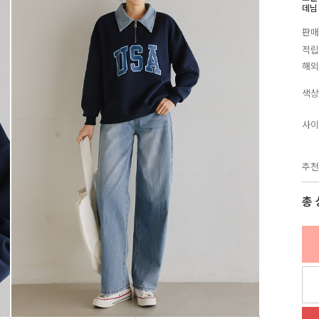
데님
판매
적립
해외
색상
사이
추천
총 