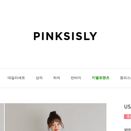
데일리세트
상의
하의
반바지
키별로팬츠
원피스
U
모던